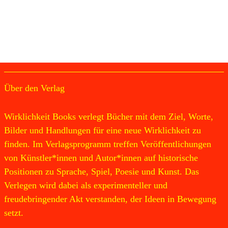
Über den Verlag
Wirklichkeit Books verlegt Bücher mit dem Ziel, Worte,
Bilder und Handlungen für eine neue Wirklichkeit zu
finden. Im Verlagsprogramm treffen Veröffentlichungen
von Künstler*innen und Autor*innen auf historische
Positionen zu Sprache, Spiel, Poesie und Kunst. Das
Verlegen wird dabei als experimenteller und
freudebringender Akt verstanden, der Ideen in Bewegung
setzt.